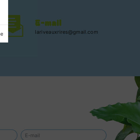
E-mail
lariveauxrires@gmail.com
ge