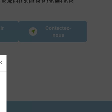
 équipe est qualifiée et travaille avec
ir
Contactez-
nous
×