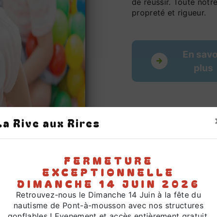
de réussir. Toute notre
propreté et rigueur.
En savo
plus
La Rive aux Rires
FERMETURE
EXCEPTIONNELLE
DIMANCHE 14 JUIN 2026
Retrouvez-nous le Dimanche 14 Juin à la fête du
nautisme de Pont-à-mousson avec nos structures
gonflables ! Evenement et accès entièrement gratuit,