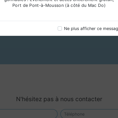
Port de Pont-à-Mousson (à côté du Mac Do)
Téléphone
07 71 23 89 06
Ne plus afficher ce messa
A-
N'hésitez pas à nous contacter