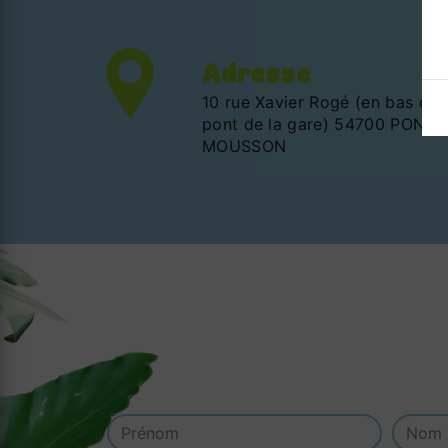
Adresse
10 rue Xavier Rogé (en bas du
pont de la gare) 54700 PONT-
MOUSSON