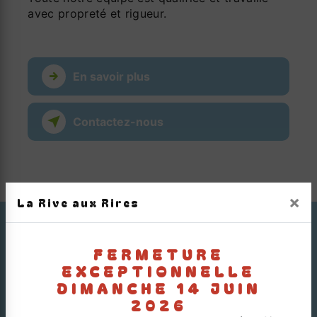
avec propreté et rigueur.
En savoir plus
Contactez-nous
×
La Rive aux Rires
FERMETURE
EXCEPTIONNELLE
DIMANCHE 14 JUIN
2026
Adresse