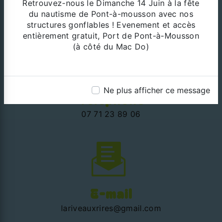
Retrouvez-nous le Dimanche 14 Juin à la fête
10 rue Xavier Rogé (en bas du pont de la gare)
du nautisme de Pont-à-mousson avec nos
54700 PONT-A-MOUSSON
structures gonflables ! Evenement et accès
entièrement gratuit, Port de Pont-à-Mousson
(à côté du Mac Do)
Ne plus afficher ce message
Téléphone
07 71 23 89 06
E-mail
lariveauxrires@gmail.com